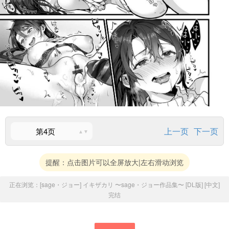
上一页
下一页
第4页
提醒：点击图片可以全屏放大|左右滑动浏览
正在浏览：
[sage・ジョー] イキザカリ 〜sage・ジョー作品集〜 [DL版] [中文]
完结