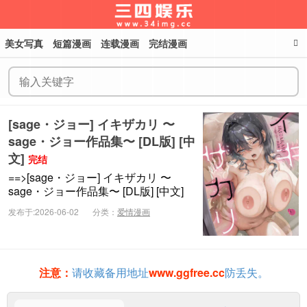
美女写真
短篇漫画
连载漫画
完结漫画
三四娱乐
[sage・ジョー] イキザカリ 〜
sage・ジョー作品集〜 [DL版] [中
文]
完结
==>[sage・ジョー] イキザカリ 〜
sage・ジョー作品集〜 [DL版] [中文]
发布于:2026-06-02
分类：
爱情漫画
注意：
请收藏备用地址
www.ggfree.cc
防丢失。