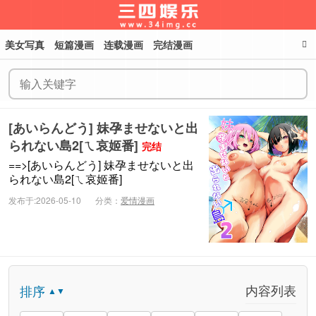
美女写真
短篇漫画
连载漫画
完结漫画
三四娱乐
[あいらんどう] 妹孕ませないと出
られない島2[ㄟ哀姬番]
完结
==>[あいらんどう] 妹孕ませないと出
られない島2[ㄟ哀姬番]
发布于:2026-05-10
分类：
爱情漫画
内容列表
排序
▲▼