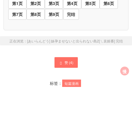
第1页
第2页
第3页
第4页
第5页
第6页
第7页
第8页
第9页
完结
正在浏览：
[あいらんどう] 妹孕ませないと出られない島2[ㄟ哀姬番]
完结
赞 (
4
)
慢
标签：
短篇漫画