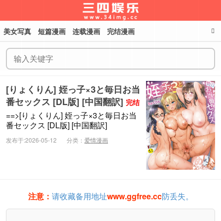
美女写真
短篇漫画
连载漫画
完结漫画
三四娱乐
[りょくりん] 姪っ子×3と毎日お当
番セックス [DL版] [中国翻訳]
完结
==>[りょくりん] 姪っ子×3と毎日お当
番セックス [DL版] [中国翻訳]
发布于:2026-05-12
分类：
爱情漫画
注意：
请收藏备用地址
www.ggfree.cc
防丢失。