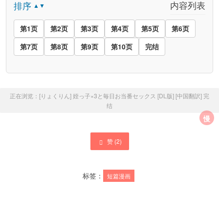
内容列表
排序
▲▼
第1页
第2页
第3页
第4页
第5页
第6页
第7页
第8页
第9页
第10页
完结
正在浏览：
[りょくりん] 姪っ子×3と毎日お当番セックス [DL版] [中国翻訳]
完
结
慢
赞 (
2
)
标签：
短篇漫画